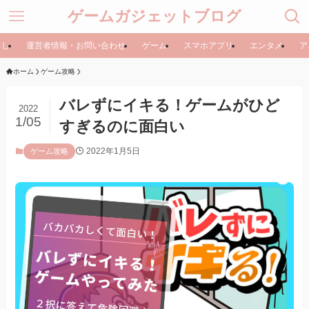
ゲームガジェットブログ
らし
運営者情報・お問い合わせ
ゲーム
スマホアプリ
エンタメ
ア
ホーム
ゲーム攻略
バレずにイキる！ゲームがひど
2022
1/05
すぎるのに面白い
2022年1月5日
ゲーム攻略