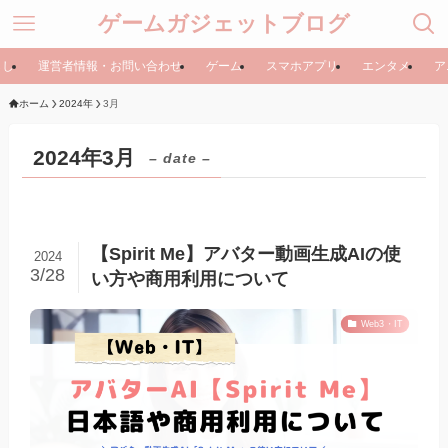
ゲームガジェットブログ
らし
運営者情報・お問い合わせ
ゲーム
スマホアプリ
エンタメ
ア
ホーム
2024年
3月
2024年3月
– date –
【Spirit Me】アバター動画生成AIの使
2024
3/28
い方や商用利用について
Web3・IT