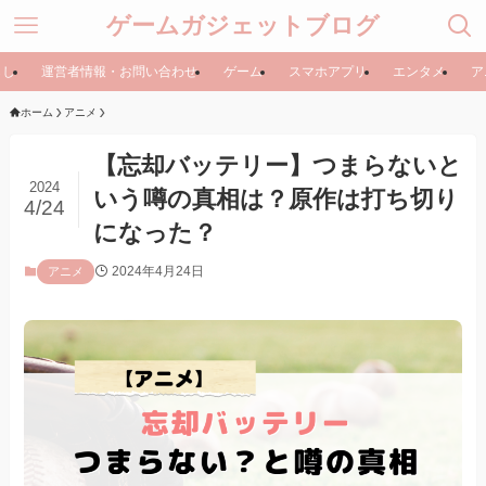
ゲームガジェットブログ
らし
運営者情報・お問い合わせ
ゲーム
スマホアプリ
エンタメ
ア
ホーム
アニメ
【忘却バッテリー】つまらないと
2024
いう噂の真相は？原作は打ち切り
4/24
になった？
2024年4月24日
アニメ