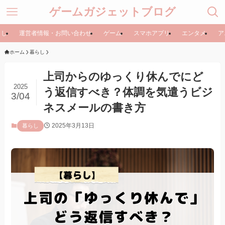
ゲームガジェットブログ
らし
運営者情報・お問い合わせ
ゲーム
スマホアプリ
エンタメ
ア
ホーム
暮らし
上司からのゆっくり休んでにど
2025
う返信すべき？体調を気遣うビジ
3/04
ネスメールの書き方
2025年3月13日
暮らし