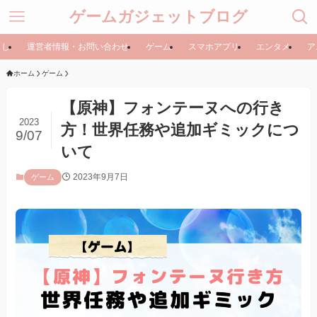
ゲームガジェットブログ
らし
運営者情報・お問い合わせ
ゲーム
スマホアプリ
エンタメ
ア
ホーム
ゲーム
【原神】フォンテーヌへの行き
2023
方！世界任務や追加ギミックにつ
9/07
いて
2023年9月7日
ゲーム