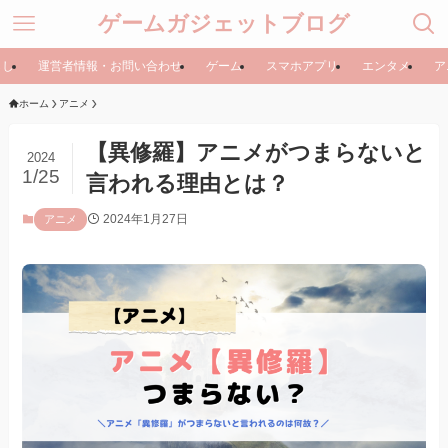
ゲームガジェットブログ
らし
運営者情報・お問い合わせ
ゲーム
スマホアプリ
エンタメ
ア
ホーム
アニメ
【異修羅】アニメがつまらないと
2024
1/25
言われる理由とは？
2024年1月27日
アニメ