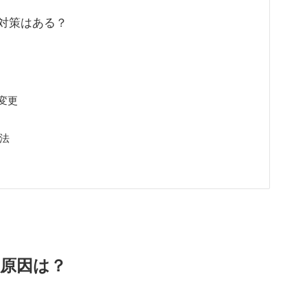
対策はある？
変更
処法
原因は？