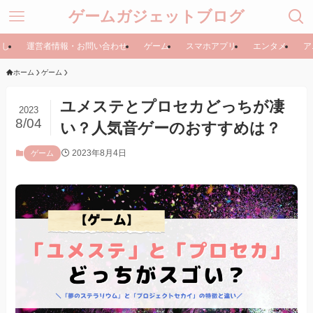
ゲームガジェットブログ
らし
運営者情報・お問い合わせ
ゲーム
スマホアプリ
エンタメ
ア
ホーム
ゲーム
ユメステとプロセカどっちが凄
2023
8/04
い？人気音ゲーのおすすめは？
2023年8月4日
ゲーム